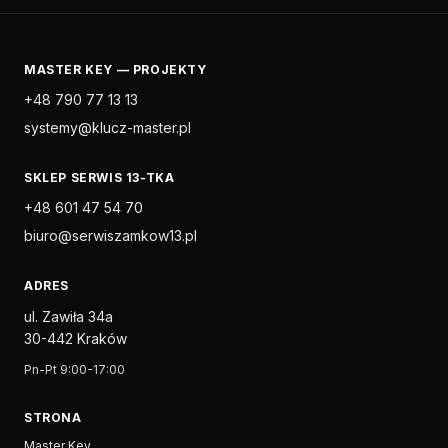
MASTER KEY — PROJEKTY
+48 790 77 13 13
systemy@klucz-master.pl
SKLEP SERWIS 13-TKA
+48 601 47 54 70
biuro@serwiszamkow13.pl
ADRES
ul. Zawiła 34a
30-442 Kraków
Pn-Pt 9:00-17:00
STRONA
Master Key