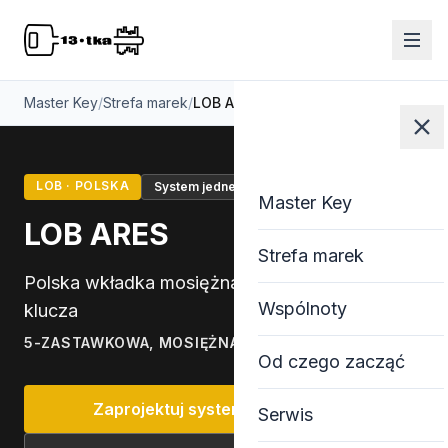
Master Key
/
Strefa marek
/
LOB ARES
LOB · POLSKA
System jednego klucza
Master Key
LOB ARES
Strefa marek
Polska wkładka mosiężna do systemu jednego
Wspólnoty
klucza
5-ZASTAWKOWA, MOSIĘŻNA
Od czego zacząć
Zaprojektuj system z LOB ARES
Serwis