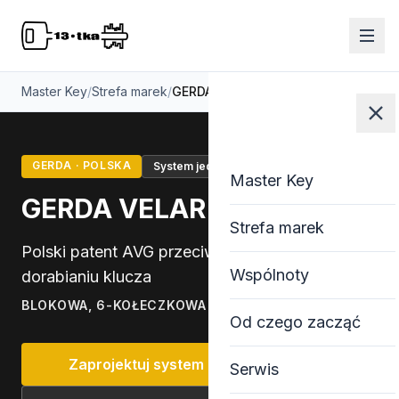
Master Key
/
Strefa marek
/
GERDA VELAR
GERDA · POLSKA
System jednego klucza
Master Key
Master Key
GERDA VELAR
Strefa marek
Polski patent AVG przeciw nielegalnemu
Wspólnoty
dorabianiu klucza
BLOKOWA, 6-KOŁECZKOWA
Od czego zacząć
Zaprojektuj system z GERDA VELAR
Serwis