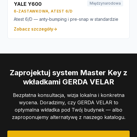
YALE Y600
Międzynarodowa
6-ZASTAWKOWA, ATEST 6/D
Atest 6/D — anty-bumping i pre-snap w standardzie
Zobacz szczegóły
→
Zaprojektuj system Master Key z
wkładkami GERDA VELAR
Bezpłatna konsultacja, wizja lokalna i konkretna
wycena. Doradzimy, czy GERDA VELAR to
optymalna wkładka pod Twój budynek — albo
zaproponujemy alternatywę z naszego katalogu.