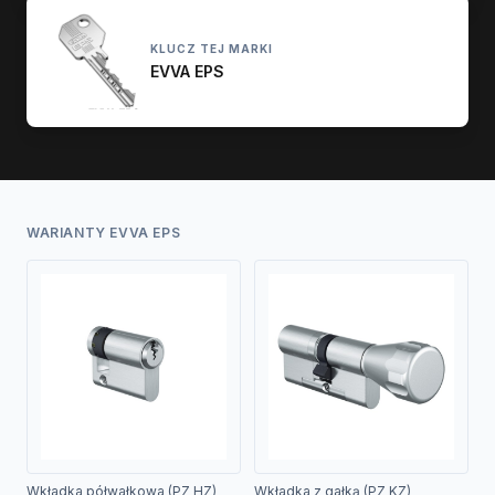
KLUCZ TEJ MARKI
EVVA EPS
WARIANTY EVVA EPS
Wkładka półwałkowa (PZ HZ)
Wkładka z gałką (PZ KZ)