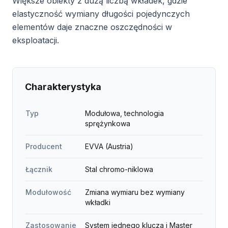
Większe obiekty z dużą liczbą wkładek, gdzie
elastyczność wymiany długości pojedynczych
elementów daje znaczne oszczędności w
eksploatacji.
Charakterystyka
Typ
Modułowa, technologia
sprężynkowa
Producent
EVVA (Austria)
Łącznik
Stal chromo-niklowa
Modułowość
Zmiana wymiaru bez wymiany
wkładki
Zastosowanie
System jednego klucza i Master