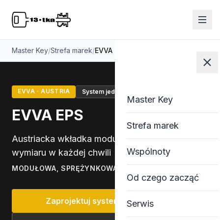
Master Key
/
Strefa marek
/
EVVA EPS
EVVA · AUSTRIA
System jednego klucza
Master Key
Master Key
EVVA EPS
Strefa marek
Austriacka wkładka modułowa — wymiana
Wspólnoty
wymiaru w każdej chwili
MODUŁOWA, SPRĘŻYNKOWA
Od czego zacząć
Zaprojektuj system z EVVA EPS
Serwis