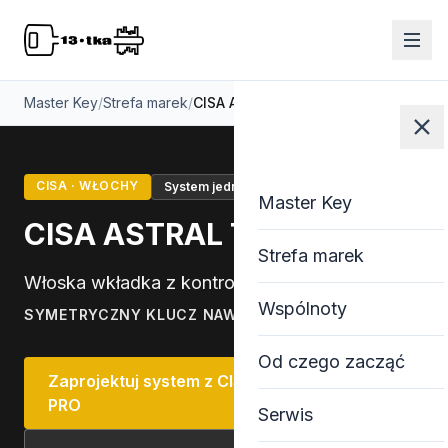
Master Key
/
Strefa marek
/
CISA ASTRAL TEKNO PRO
CISA · WŁOCHY
System jednego klucza
Master Key
Master Key
CISA ASTRAL TEKNO PRO
Strefa marek
Włoska wkładka z kontrolowanym łamaniem
Wspólnoty
SYMETRYCZNY KLUCZ NAWIERCANY
Od czego zacząć
Zaprojektuj system z CISA ASTRAL TEKNO
PRO
Serwis