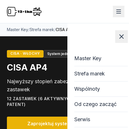
Master Key
/
Strefa marek
/
CISA AP4
CISA · WŁOCHY
System jednego klucza
Master Key
Master Key
CISA AP4
Strefa marek
Najwyższy stopień zabezpieczeń — 12
Wspólnoty
zastawek
12 ZASTAWEK (6 AKTYWNYCH + 5 PASYWNYCH + 1
Od czego zacząć
PATENT)
Serwis
Zaprojektuj system z CISA AP4