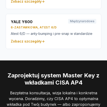
Zobacz szczegóły
→
YALE Y600
Międzynarodowa
6-ZASTAWKOWA, ATEST 6/D
Atest 6/D — anty-bumping i pre-snap w standardzie
Zobacz szczegóły
→
Zaprojektuj system Master Key z
wkładkami CISA AP4
Bezpłatna konsultacja, wizja lokalna i konkretna
wycena. Doradzimy, czy CISA AP4 to optymalna
wkładka pod Twój budynek — albo zaproponujemy