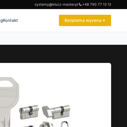
systemy@klucz-master.pl
+48 790 77 13 13
og
Kontakt
Bezpłatna wycena