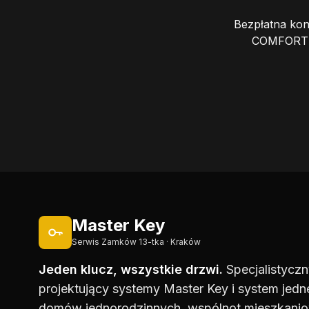
Bezpłatna kon
COMFORT N
Master Key
Serwis Zamków 13-tka · Kraków
Jeden klucz, wszystkie drzwi.
Specjalistyczn
projektujący systemy Master Key i system jedn
domów jednorodzinnych, wspólnot mieszkaniow