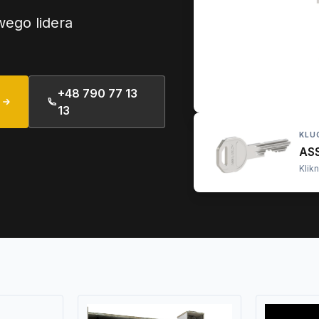
ego lidera
+48 790 77 13
13
KLU
AS
Klik