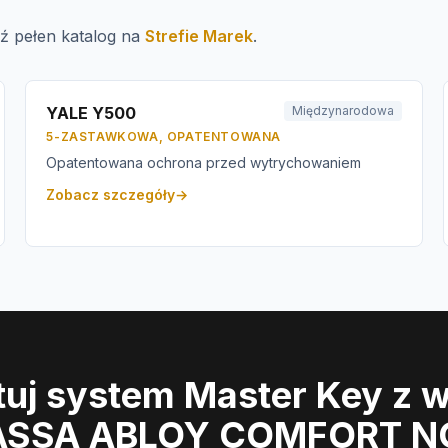
ź pełen katalog na
Strefie Marek
.
YALE Y500
Międzynarodowa
5-ZASTAWKOWA, OPATENTOWANA
Opatentowana ochrona przed wytrychowaniem
Zobacz szczegóły
→
tuj system Master Key z 
ASSA ABLOY COMFORT N