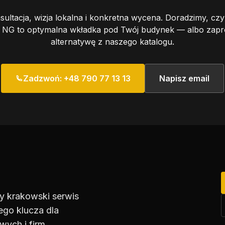
sultacja, wizja lokalna i konkretna wycena. Doradzimy, 
G to optymalna wkładka pod Twój budynek — albo zap
alternatywę z naszego katalogu.
Zadzwoń: +48 790 77 13 13
Napisz email
y krakowski serwis
ego klucza dla
ych i firm.