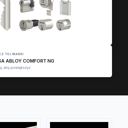
CZ TEJ MARKI
SA ABLOY COMFORT NG
nij, aby powiększyć