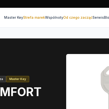
Master Key
Strefa marek
Wspólnoty
Od czego zacząć
Serwis
Bl
za
Master Key
OMFORT