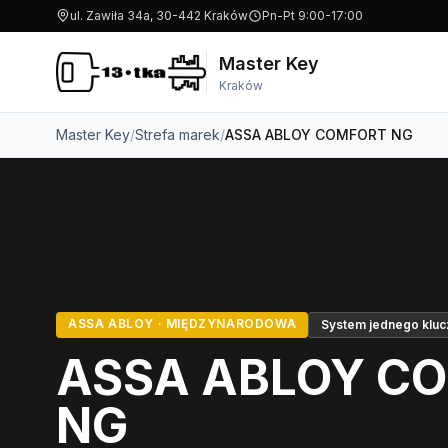
ul. Zawiła 34a, 30-442 Kraków
Pn-Pt 9:00-17:00
Master Key
Kraków
Master Key
/
Strefa marek
/
ASSA ABLOY COMFORT NG
ASSA ABLOY · MIĘDZYNARODOWA
System jednego kluc
ASSA ABLOY C
NG