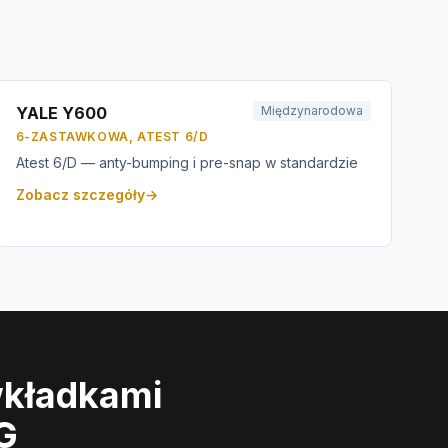
YALE Y600
Międzynarodowa
6-ZASTAWKOWA, ATEST 6/D
Atest 6/D — anty-bumping i pre-snap w standardzie
Zobacz szczegóły
→
wkładkami
G