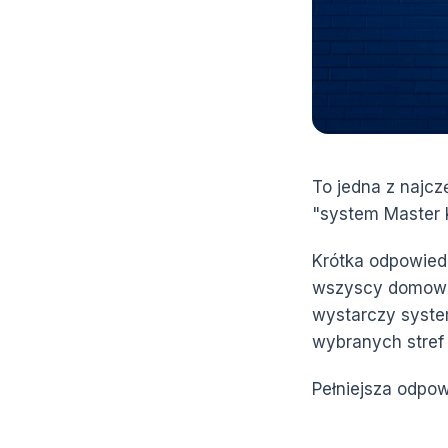
To jedna z najcz
"system Master 
Krótka odpowied
wszyscy domown
wystarczy system
wybranych stref 
Pełniejsza odpow