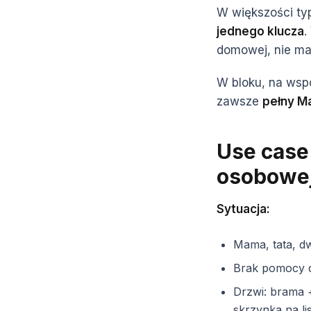
W większości ty
jednego klucza
.
domowej, nie ma
W bloku, na wsp
zawsze
pełny M
Use case
osobowe
Sytuacja:
Mama, tata, dw
Brak pomocy 
Drzwi: brama 
skrzynka na li