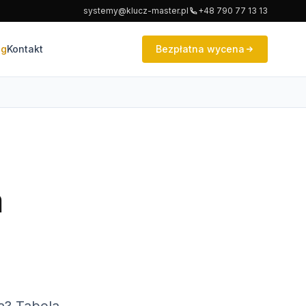
systemy@klucz-master.pl
+48 790 77 13 13
og
Kontakt
Bezpłatna wycena
a