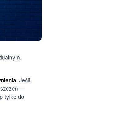
idualnym:
nienia
. Jeśli
eszczeń —
p tylko do