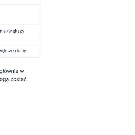
nia (większy
większe domy
 głównie w
gą zostać