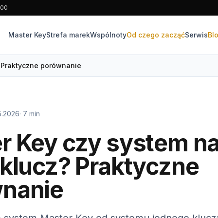
:00
Master Key
Strefa marek
Wspólnoty
Od czego zacząć
Serwis
Bl
? Praktyczne porównanie
5.2026
· 7 min
r Key czy system n
 klucz? Praktyczne
nanie