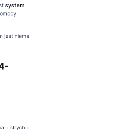
st
system
 pomocy
 jest niemal
4-
ia + strych +