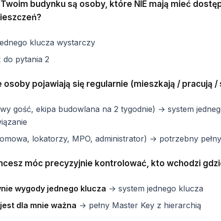
w Twoim budynku są osoby, które NIE mają mieć dostę
ieszczeń?
ednego klucza wystarczy
 do pytania 2
e osoby pojawiają się regularnie (mieszkają / pracują /
wy gość, ekipa budowlana na 2 tygodnie) → system jedneg
iązanie
mowa, lokatorzy, MPO, administrator) → potrzebny pełny
chcesz móc precyzyjnie kontrolować, kto wchodzi gdz
wnie wygody jednego klucza
→ system jednego klucza
 jest dla mnie ważna
→ pełny Master Key z hierarchią