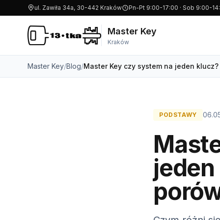
ul. Zawiła 34a, 30-442 Kraków
Pn-Pt 9:00-17:00 · Sob 9:00-14
Master Key
Kraków
Master Key
/
Blog
/
Master Key czy system na jeden klucz
06.0
PODSTAWY
Maste
jeden
porów