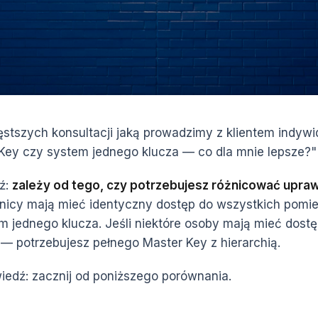
ęstszych konsultacji jaką prowadzimy z klientem indyw
Key czy system jednego klucza — co dla mnie lepsze?"
ź:
zależy od tego, czy potrzebujesz różnicować upraw
icy mają mieć identyczny dostęp do wszystkich pomi
 jednego klucza. Jeśli niektóre osoby mają mieć dostę
— potrzebujesz pełnego Master Key z hierarchią.
iedź: zacznij od poniższego porównania.