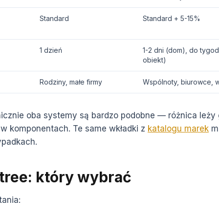
Standard
Standard + 5-15%
1 dzień
1-2 dni (dom), do tygod
obiekt)
Rodziny, małe firmy
Wspólnoty, biurowce, 
nicznie oba systemy są bardzo podobne — różnica leży
e w komponentach. Te same wkładki z
katalogu marek
mo
ypadkach.
tree: który wybrać
tania: