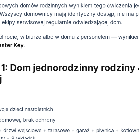
powych domów rodzinnych wynikiem tego ćwiczenia je
 Wszyscy domownicy mają identyczny dostęp, nie ma
 ekipy serwisowej regularnie odwiedzającej dom.
ólnocie, w biurze albo w domu z personelem — wynikiem
aster Key
.
 1: Dom jednorodzinny rodziny 
j
oje dzieci nastoletnich
domowej, brak ochrony
+ drzwi wejściowe + tarasowe + garaż + piwnica + kotłown
sty = 8 wkładek