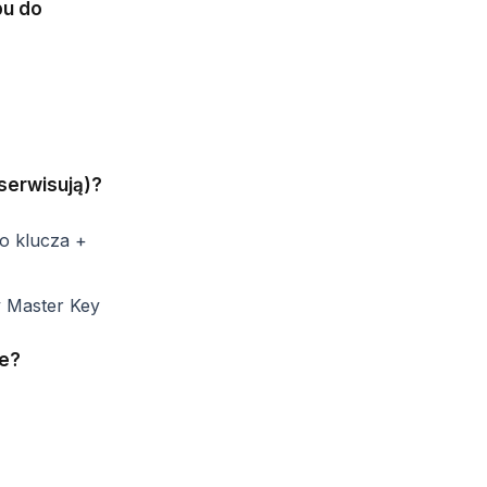
pu do
 serwisują)?
o klucza +
 Master Key
ie?