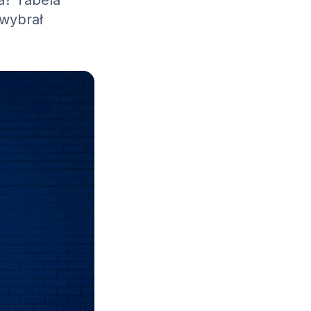
a? Tabela
 wybrał