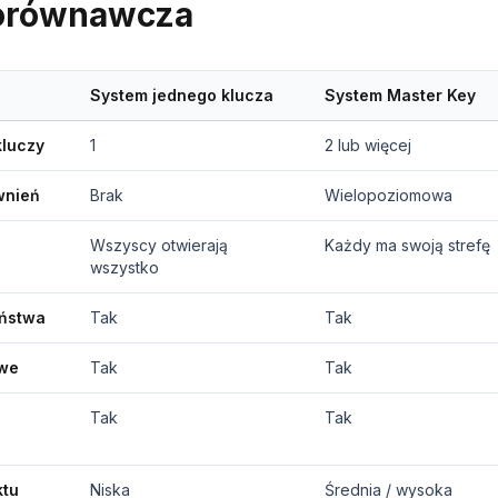
porównawcza
System jednego klucza
System Master Key
kluczy
1
2 lub więcej
wnień
Brak
Wielopoziomowa
Wszyscy otwierają
Każdy ma swoją strefę
wszystko
eństwa
Tak
Tak
owe
Tak
Tak
Tak
Tak
ktu
Niska
Średnia / wysoka