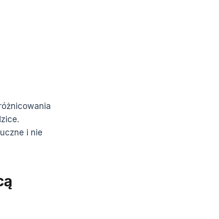
 różnicowania
zice.
uczne i nie
cą