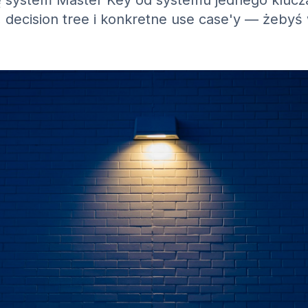
ę system Master Key od systemu jednego klucz
decision tree i konkretne use case'y — żebyś