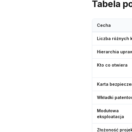
Tabela 
Cecha
Liczba różnych 
Hierarchia upra
Kto co otwiera
Karta bezpiecz
Wkładki patent
Modułowa
eksploatacja
Złożoność proje