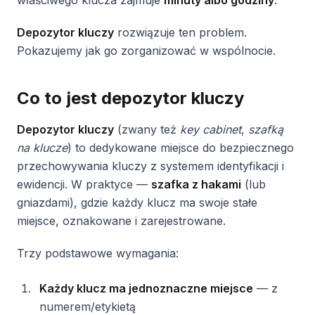
właściwego klucza zajmuje
minuty albo godziny
.
Depozytor kluczy
rozwiązuje ten problem.
Pokazujemy jak go zorganizować w wspólnocie.
Co to jest depozytor kluczy
Depozytor kluczy
(zwany też
key cabinet
,
szafką
na klucze
) to dedykowane miejsce do bezpiecznego
przechowywania kluczy z systemem identyfikacji i
ewidencji. W praktyce —
szafka z hakami
(lub
gniazdami), gdzie każdy klucz ma swoje stałe
miejsce, oznakowane i zarejestrowane.
Trzy podstawowe wymagania:
Każdy klucz ma jednoznaczne miejsce
— z
numerem/etykietą