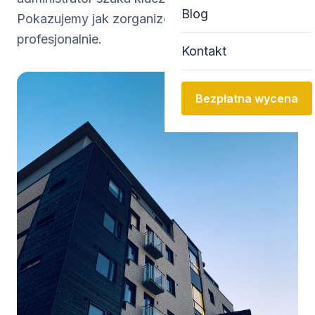
Blog
Pokazujemy jak zorganizować depozytor
profesjonalnie.
Kontakt
Bezpłatna wycena