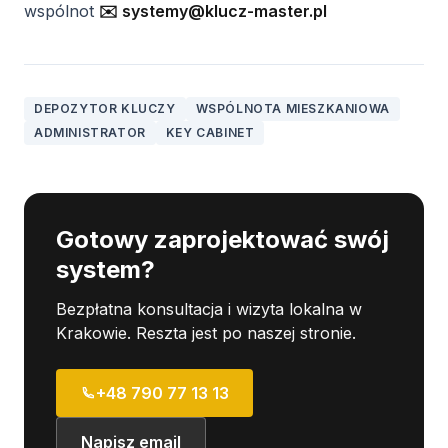
wspólnot
✉️ systemy@klucz-master.pl
DEPOZYTOR KLUCZY
WSPÓLNOTA MIESZKANIOWA
ADMINISTRATOR
KEY CABINET
Gotowy zaprojektować swój
system?
Bezpłatna konsultacja i wizyta lokalna w
Krakowie. Reszta jest po naszej stronie.
+48 790 77 13 13
Napisz email