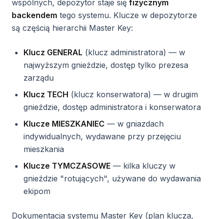
wspólnych, depozytor staje się
fizycznym
backendem
tego systemu. Klucze w depozytorze
są częścią hierarchii Master Key:
Klucz GENERAL
(klucz administratora) — w
najwyższym gnieździe, dostęp tylko prezesa
zarządu
Klucz TECH
(klucz konserwatora) — w drugim
gnieździe, dostęp administratora i konserwatora
Klucze MIESZKANIEC
— w gniazdach
indywidualnych, wydawane przy przejęciu
mieszkania
Klucze TYMCZASOWE
— kilka kluczy w
gnieździe "rotujących", używane do wydawania
ekipom
Dokumentacja systemu Master Key (plan klucza,