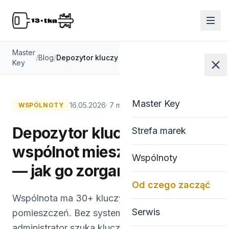
Master
/
Blog
/
Depozytor kluczy dla wspólnot mieszkaniowych — jak go zorganizować
Key
Master Key
16.05.2026
· 7 min
WSPÓLNOTY
Depozytor kluczy dla
Strefa marek
wspólnot mieszkaniowych
Wspólnoty
— jak go zorganizować
Od czego zacząć
Wspólnota ma 30+ kluczy do różnych
Serwis
pomieszczeń. Bez systemu depozytora
administrator szuka kluczy w szufladach.