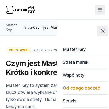
Master
/
Blog
/
Czym jest Master Key? Krótko i konkretnie
Key
Master Key
06.05.2026
· 7 min
PODSTAWY
Czym jest Master Key?
Strefa marek
Krótko i konkretnie
Wspólnoty
Master Key to system zamków, w którym jeden
Od czego zacząć
klucz otwiera wybrane drzwi, a inne klucze
tylko swoje strefy. Tłumaczymy, jak to działa i
Serwis
kiedy ma sens.