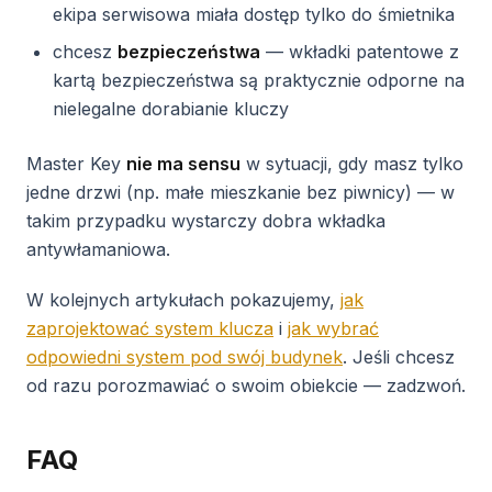
ekipa serwisowa miała dostęp tylko do śmietnika
chcesz
bezpieczeństwa
— wkładki patentowe z
kartą bezpieczeństwa są praktycznie odporne na
nielegalne dorabianie kluczy
Master Key
nie ma sensu
w sytuacji, gdy masz tylko
jedne drzwi (np. małe mieszkanie bez piwnicy) — w
takim przypadku wystarczy dobra wkładka
antywłamaniowa.
W kolejnych artykułach pokazujemy,
jak
zaprojektować system klucza
i
jak wybrać
odpowiedni system pod swój budynek
. Jeśli chcesz
od razu porozmawiać o swoim obiekcie — zadzwoń.
FAQ