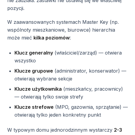
nie zadziała: zastawki nie ustawią się we właściwej
pozycji.
W zaawansowanych systemach Master Key (np.
wspólnoty mieszkaniowe, biurowce) hierarchia
może mieć
kilka poziomów
:
Klucz generalny
(właściciel/zarząd) — otwiera
wszystko
Klucze grupowe
(administrator, konserwator) —
otwierają wybrane sekcje
Klucze użytkownika
(mieszkańcy, pracownicy)
— otwierają tylko swoje strefy
Klucze strefowe
(MPO, gazownia, sprzątanie) —
otwierają tylko jeden konkretny punkt
W typowym domu jednorodzinnym wystarczy
2-3