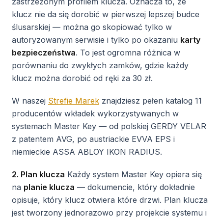
zastrzeżonym profilem klucza. Oznacza to, że
klucz nie da się dorobić w pierwszej lepszej budce
ślusarskiej — można go skopiować tylko w
autoryzowanym serwisie i tylko po okazaniu
karty
bezpieczeństwa
. To jest ogromna różnica w
porównaniu do zwykłych zamków, gdzie każdy
klucz można dorobić od ręki za 30 zł.
W naszej
Strefie Marek
znajdziesz pełen katalog 11
producentów wkładek wykorzystywanych w
systemach Master Key — od polskiej GERDY VELAR
z patentem AVG, po austriackie EVVA EPS i
niemieckie ASSA ABLOY IKON RADIUS.
2. Plan klucza
Każdy system Master Key opiera się
na
planie klucza
— dokumencie, który dokładnie
opisuje, który klucz otwiera które drzwi. Plan klucza
jest tworzony jednorazowo przy projekcie systemu i