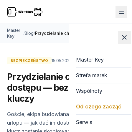
Master
/
Blog
/
Przydzielanie chwilowego dostępu — bez wymiany kluczy
Key
Master Key
15.05.2026
· 7 min
BEZPIECZEŃSTWO
Przydzielanie chwilowego
Strefa marek
dostępu — bez wymiany
Wspólnoty
kluczy
Od czego zacząć
Goście, ekipa budowlana, sąsiad podczas
Serwis
urlopu — jak dać im dostęp bez ryzyka, że
klucz zostanie skopiowany. Mechaniczne i