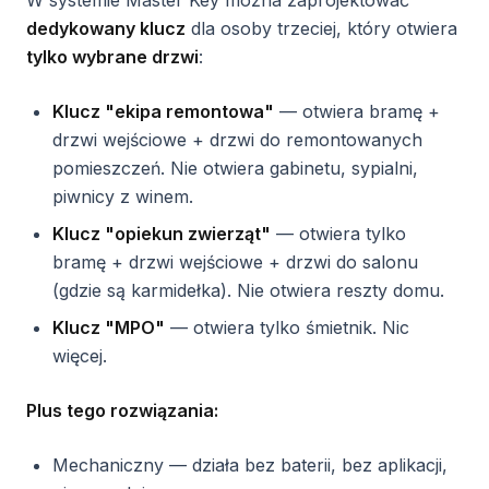
W systemie Master Key można zaprojektować
dedykowany klucz
dla osoby trzeciej, który otwiera
tylko wybrane drzwi
:
Klucz "ekipa remontowa"
— otwiera bramę +
drzwi wejściowe + drzwi do remontowanych
pomieszczeń. Nie otwiera gabinetu, sypialni,
piwnicy z winem.
Klucz "opiekun zwierząt"
— otwiera tylko
bramę + drzwi wejściowe + drzwi do salonu
(gdzie są karmidełka). Nie otwiera reszty domu.
Klucz "MPO"
— otwiera tylko śmietnik. Nic
więcej.
Plus tego rozwiązania:
Mechaniczny — działa bez baterii, bez aplikacji,